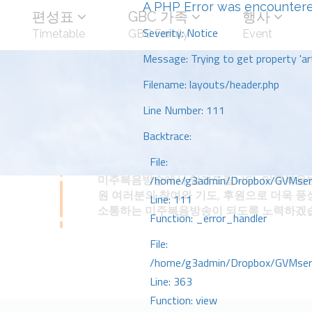
A PHP Error was encounter
편성표
GBC 가족
행사
Severity: Notice
Timetable
GBC Family
Event
Message: Trying to get property 'art
Filename: layouts/header.php
Line Number: 111
Backtrace:
File:
미주복음방송에서 알려드립니다. 미주복음방
/home/g3admin/Dropbox/GVMserve
원 여러분의 참여와 기도, 후원으로 더욱 풍
Line: 111
소통하는 미주복음방송이 되도록 노력하겠
Function: _error_handler
File:
/home/g3admin/Dropbox/GVMserve
Line: 363
Function: view