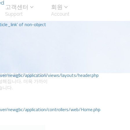
ed
고객센터
회원
Support
Account
icle_link' of non-object
송은 청취자 및 선교회
r/newgbc/application/views/layouts/header.php
성해집니다. 더욱 가까이
습니다.
r/newgbc/application/controllers/web/Home.php