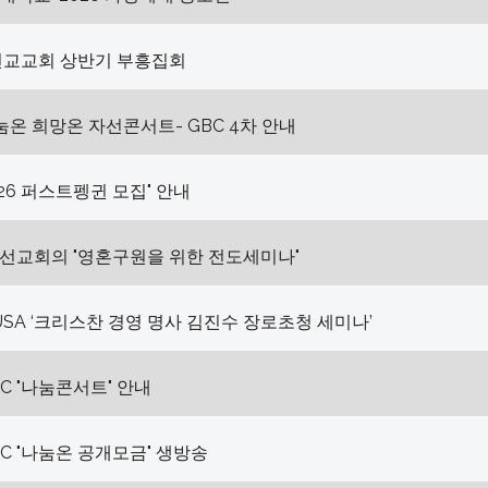
선교교회 상반기 부흥집회
나눔온 희망온 자선콘서트- GBC 4차 안내
2026 퍼스트펭귄 모집" 안내
선교회의 "영혼구원을 위한 전도세미나"
USA ‘크리스찬 경영 명사 김진수 장로초청 세미나’
BC "나눔콘서트" 안내
GBC "나눔온 공개모금" 생방송