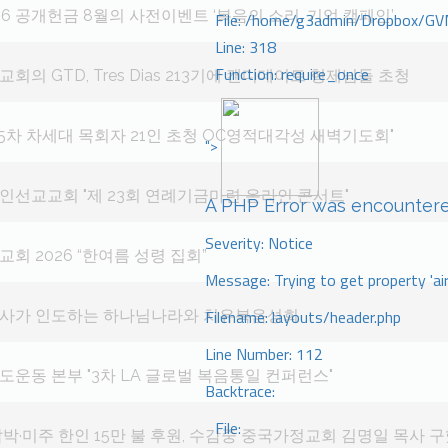
026 공개헌금 8월의 사전이벤트 ‘복음의 소리, 기억 캠페인’
File: /home/g3admin/Dropbox/GV
Line: 318
Function: require_once
회의 GTD, Tres Dias 213기에 캔디데이트 형제님들 초청
제 5차 차세대 목회자 21인 초청 OC영적대각성 새벽기도회"
">
선교교회 "제 23회 연례기금마련 온라인 콘서트"
A PHP Error was encounter
Severity: Notice
회 2026 “한여름 성령 집회”
Message: Trying to get property 'ai
Filename: layouts/header.php
사가 인도하는 하나님나라와 치유복음성회
Line Number: 112
운동 본부 "3차 LA 글로벌 복음통일 컨퍼런스"
Backtrace:
File:
박·미주 한인 15만 불 후원, 수감중 중국가정교회 김명일 목사 구