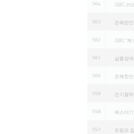
564
GBC 2
563
은혜한인교
562
GBC "
561
샬롬장애인
560
은혜한인교
559
손기철박
558
에스더기도
557
트럼프 압