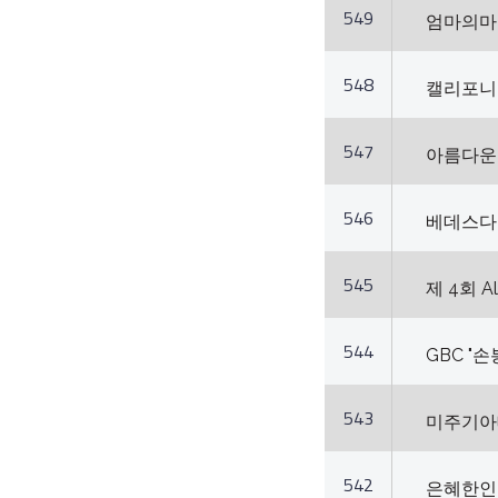
549
엄마의마음
548
캘리포니아
547
아름다운교
546
베데스다 
545
제 4회 A
544
GBC "
543
미주기아
542
은혜한인교