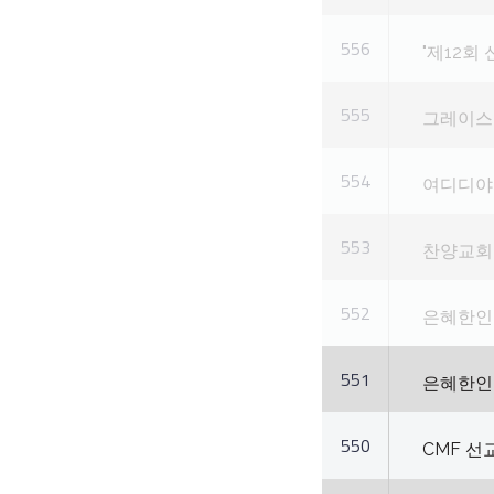
556
"제12회
555
그레이스미
554
여디디야 
553
찬양교회 
552
은혜한인
551
은혜한인교
550
CMF 선