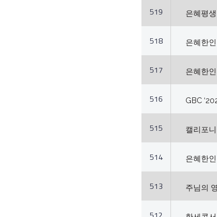
519
은혜평생 
518
은혜한인교
517
은혜한인교
516
GBC ‘2
515
캘리포니아
514
은혜한인교
513
주님의 
512
한세콘서