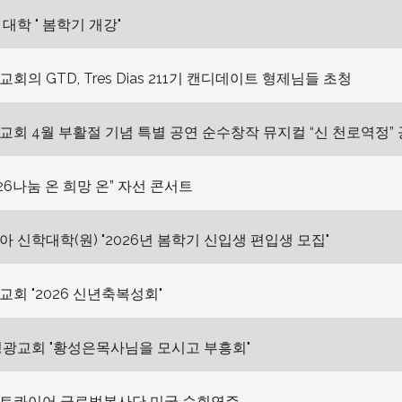
대학 " 봄학기 개강"
회의 GTD, Tres Dias 211기 캔디데이트 형제님들 초청
회 4월 부활절 기념 특별 공연 순수창작 뮤지컬 “신 천로역정”
026나눔 온 희망 온” 자선 콘서트
 신학대학(원) "2026년 봄학기 신입생 편입생 모집"
회 "2026 신년축복성회"
영광교회 "황성은목사님을 모시고 부흥회"
트콰이어 글로벌봉사단 미국 순회연주