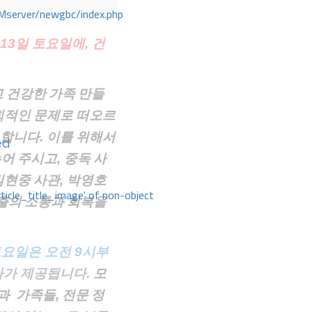
Mserver/newgbc/index.php
 13일 토요일에,
건
고
건강한
가족
만들
회적인
문제로
떠오르
합니다
.
이를
위해서
ed
누어
주시고
,
중독
사
김현중
사관
,
박영호
rticle_title_image' of non-object
출의
소통과
회복을
토요일은 오전 9시부
사가 제공됩니다.
모
들과
가족들
,
전문
정