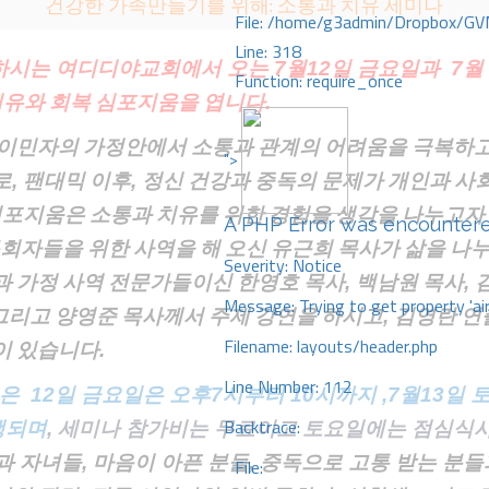
건강한 가족만들기를 위해: 소통과 치유 세미나
File: /home/g3admin/Dropbox/GV
Line: 318
하시는 여디디야교회에서 오는
7월12일 금요일과 7월
Function: require_once
치유와
회복
심포지움을
엽니다
.
이민자의
가정안에서
소통과
관계의
어려움을
극복하
">
로
,
팬대믹
이후
,
정신
건강과
중독의
문제가
개인과
사
심포지움은
소통과
치유를
위한
경험을
생각을
나누고자
A PHP Error was encounter
목회자들을
위한
사역을
해
오신
유근희
목사가
삶을
나
Severity: Notice
과
가정
사역
전문가들이신
한영호
목사
,
백남원
목사
,
Message: Trying to get property 'ai
그리고
양영준
목사께서
주제
강연을
하시고
,
김영란
연
Filename: layouts/header.php
이
있습니다
.
Line Number: 112
정은
12일 금요일은 오후7시부터 10시까지 ,7월13일 
Backtrace:
행되며
, 세미나 참가비는 무료이고 토요일에는 점심식
과 자녀들
, 마음이 아픈 분들, 중독으로 고통 받는 분
File: