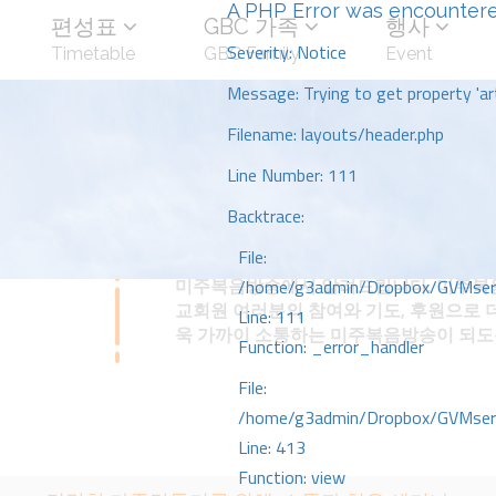
A PHP Error was encounter
편성표
GBC 가족
행사
Severity: Notice
Timetable
GBC Family
Event
Message: Trying to get property 'art
Filename: layouts/header.php
Line Number: 111
Backtrace:
File:
미주복음방송에서 알려드립니다. 미주복음
/home/g3admin/Dropbox/GVMserve
교회원 여러분의 참여와 기도, 후원으로 
Line: 111
욱 가까이 소통하는 미주복음방송이 되
Function: _error_handler
File:
/home/g3admin/Dropbox/GVMserve
Line: 413
Function: view