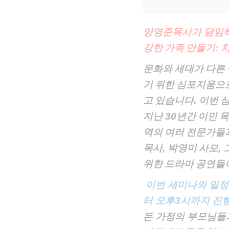
양영준목사가 담임
강한
가족
만들기
:
문화와
세대가
다른
기
위한
심포지움으
고
있습니다
.
이번
지난
30
년간
이민
역의
여러
전문가들
목사
,
박영미
사모
,
위한
드라마
공연들
이번 세미나의 일
터 오후3시까지 진
든 가정의 부모님들