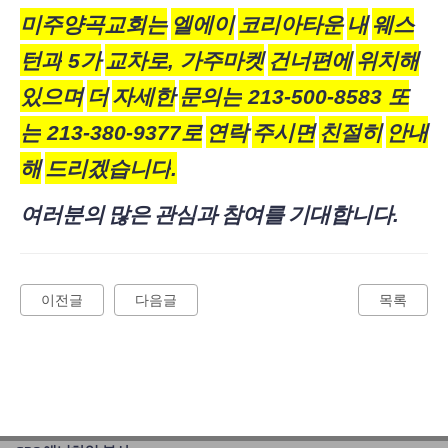
미주양곡교회는
엘에이
코리아타운
내
웨스
턴과
5
가
교차로
,
가주마켓
건너편에
위치해
있으며
더
자세한
문의는
213-500-8583
또
는
213-380-9377
로
연락
주시면
친절히
안내
해
드리겠습니다
.
여러분의
많은
관심과
참여를
기대합니다
.
이전글
다음글
목록