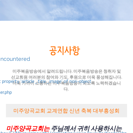
encountered
미주복음방송에서 알려드립니다. 미주복음방송은 청취자 및
선교회원 여러분의 참여와 기도, 후원으로 더욱 풍성해집니다.
 property 'airticle_title_image' of non-object
더욱 가까이 소통하는 미주복음방송이 되도록 노력하겠습니
다.
er.php
미주양곡교회 교계연합 신년 축복 대부흥성회
미주양곡교회는
주님께서
귀히
사용하시는