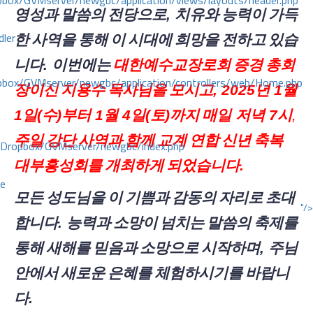
ox/GVMserver/newgbc/application/views/layouts/header.php
영성과
말씀의
전당으로
,
치유와
능력이
가득
dler
한
사역을
통해
이
시대에
희망을
전하고
있습
니다
.
이번에는
대한예수교장로회
증경
총회
box/GVMserver/newgbc/application/controllers/web/Home.php
장이신
지용수
목사님을
모시고
,
2025
년
1
월
1
일
(
수
)
부터
1
월
4
일
(
토
)
까지
매일
저녁
7
시
,
주일
강단
사역과
함께
교계
연합
신년
축복
/Dropbox/GVMserver/newgbc/index.php
대부흥성회를
개최하게
되었습니다
.
ce
모든
성도님을
이
기쁨과
감동의
자리로
초대
"/>
합니다
.
능력과
소망이
넘치는
말씀의
축제를
통해
새해를
믿음과
소망으로
시작하며
,
주님
안에서
새로운
은혜를
체험하시기를
바랍니
다
.