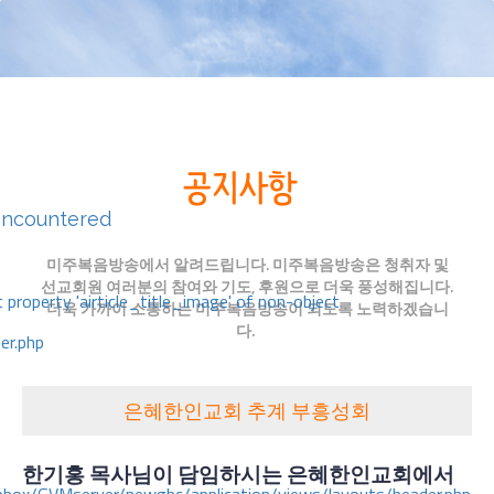
encountered
미주복음방송에서 알려드립니다. 미주복음방송은 청취자 및
선교회원 여러분의 참여와 기도, 후원으로 더욱 풍성해집니다.
 property 'airticle_title_image' of non-object
더욱 가까이 소통하는 미주복음방송이 되도록 노력하겠습니
다.
er.php
은혜한인교회 추계 부흥성회
한기홍
목사님이
담임하시는
은혜한인교회에서