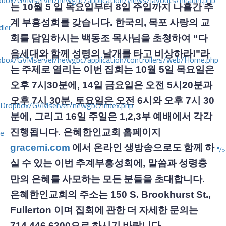
ox/GVMserver/newgbc/application/views/layouts/header.php
는
10
월
5
일
목요일부터
8
일
주일까지
나흘간
추
계
부흥성회를
갖습니다
.
한국의
,
목포
사랑의
교
dler
회를
담임하시는
백동조
목사님을
초청하여
“
다
음세대와
함께
성령의
날개를
타고
비상하라
!"
라
box/GVMserver/newgbc/application/controllers/web/Home.php
는
주제로
열리는
이번
집회는
10
월
5
일
목요일은
오후
7
시
30
분에
, 14
일
금요일은
오전
5
시
20
분과
오후
7
시
30
분
,
토요일은
오전
6
시와
오후
7
시
30
/Dropbox/GVMserver/newgbc/index.php
분에
,
그리고
16
일
주일은
1,2,3
부
예배에서
각각
ce
진행됩니다
.
은혜한인교회
홈페이지
gracemi.com
에서
온라인
생방송으로도
함께
하
"/>
실
수
있는
이번
추계부흥성회에
,
말씀과
성령충
만의
은혜를
사모하는
모든
분들을
초대합니다
.
은혜한인교회의
주소는
150 S. Brookhurst St.,
Fullerton
이며
집회에
관한
더
자세한
문의는
714.446.6200
으로
하시기
바랍니다.