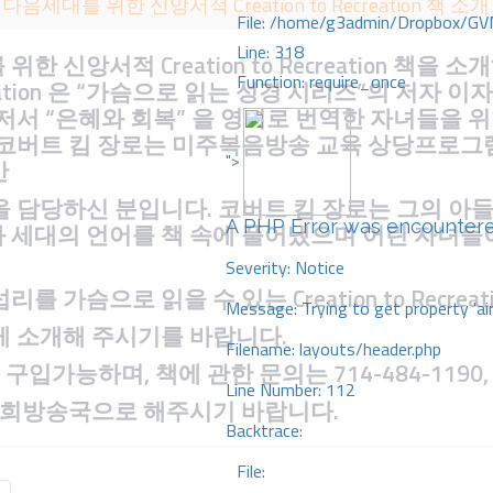
다음세대를 위한 신앙서적 Creation to Recreation 책 소개
File: /home/g3admin/Dropbox/GV
Line: 318
 위한 신앙서적
Creation to Recreation 책을
Function: require_once
Recreation 은 “가슴으로 읽는 성경 시리즈”의 저자
저서 “은혜와 회복” 을 영어로 번역한 자녀들을 위
버트 킴 장로는 미주복음방송 교육 상당프로그램 Back
">
간
을 담당하신 분입니다
. 코버트 킴 장로는 그의 아
A PHP Error was encounter
 세대의 언어를 책 속에 풀어냈으며 어린 자녀들이
Severity: Notice
섭리를 가슴으로 읽을 수 있는
Creation to Recreat
Message: Trying to get property 'ai
게 소개해 주시기를 바랍니다
.
Filename: layouts/header.php
 구입가능하며
, 책에 관한 문의는 714-484-1190,
Line Number: 112
0, 저희방송국으로 해주시기 바랍니다.
Backtrace:
File: