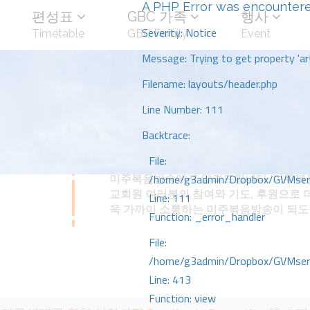
A PHP Error was encounter
편성표
GBC 가족
행사
Severity: Notice
Timetable
GBC Family
Event
Message: Trying to get property 'art
Filename: layouts/header.php
Line Number: 111
Backtrace:
File:
미주복음방송에서 알려드립니다. 미주복음
/home/g3admin/Dropbox/GVMserve
교회원 여러분의 참여와 기도, 후원으로 
Line: 111
욱 가까이 소통하는 미주복음방송이 되
Function: _error_handler
File:
/home/g3admin/Dropbox/GVMserve
Line: 413
Function: view