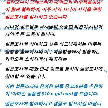
ox/GVMserver/newgbc/application/views/layouts/header.php
캘리포니아 프레스티지 대학교와 미주복음방송
이 함께 협력하여
, 미주 지역 시니어 사역을 위한
dler
설문조사를 실시하고 있습니다.
시니어 성도님과 목사님의 소중한 의견이 시니어
box/GVMserver/newgbc/application/controllers/web/Home.php
사역에 큰 도움이 됩니다
.
설문조사에 참여하고 싶은 성도님께서는 미주복
/Dropbox/GVMserver/newgbc/index.php
음방송 홈페이지와 미주복음방송에서 발송하는
카카오톡 소식지에서 제공하는
ce
설문조사에 대한 안내 링크를 통하여 설문조사에
"/>
참여할 수 있습니다
.
이번 설문조사에 참여한 분들 중
150분을 추첨하
여 ‘아마존 상품권 $10 e-gift card를 드립니다.
설문조사에 참여하시고 경품도 받으시길 바랍니