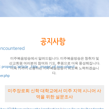
encountered
미주복음방송에서 알려드립니다. 미주복음방송은 청취자 및
선교회원 여러분의 참여와 기도, 후원으로 더욱 풍성해집니다.
 property 'airticle_title_image' of non-object
더욱 가까이 소통하는 미주복음방송이 되도록 노력하겠습니
다.
er.php
미주장로회 신학 대학교에서 미주 지역 시니어 사
역을 위한 설문조사