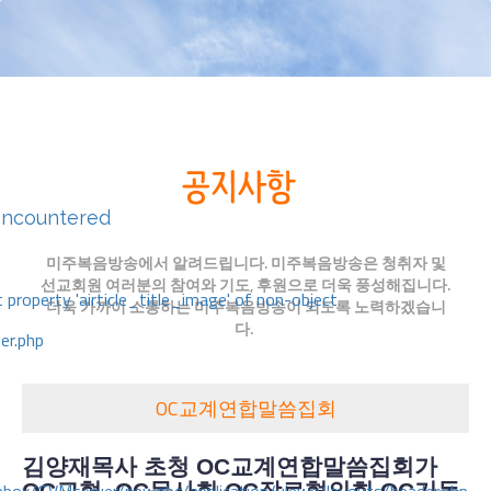
encountered
미주복음방송에서 알려드립니다. 미주복음방송은 청취자 및
선교회원 여러분의 참여와 기도, 후원으로 더욱 풍성해집니다.
 property 'airticle_title_image' of non-object
더욱 가까이 소통하는 미주복음방송이 되도록 노력하겠습니
다.
er.php
OC교계연합말씀집회
김양재목사 초청
OC교계연합말씀집회가