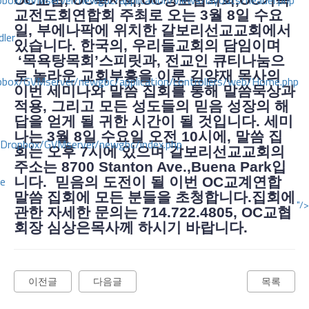
ox/GVMserver/newgbc/application/views/layouts/header.php
OC교협, OC목사회,OC장로협의회,OC기독
교전도회연합회 주최로 오는 3월 8일 수요
일, 부에나팍에 위치한 갈보리선교교회에서
dler
있습니다. 한국의, 우리들교회의 담임이며
‘목욕탕목회’스피릿과, 전교인 큐티나눔으
로 놀라운 교회부흥을 이룬 김양재 목사의
box/GVMserver/newgbc/application/controllers/web/Home.php
이번 세미나와 말씀 집회를 통해 말씀묵상과
적용, 그리고 모든 성도들의 믿음 성장의 해
답을 얻게 될 귀한 시간이 될 것입니다. 세미
나는 3월 8일 수요일 오전 10시에, 말씀 집
/Dropbox/GVMserver/newgbc/index.php
회는 오후 7시에 있으며 갈보리선교교회의
주소는 8700 Stanton Ave.,Buena Park입
ce
니다. 믿음의 도전이 될 이번 OC교계연합
말씀 집회에 모든 분들을 초청합니다.집회에
"/>
관한 자세한 문의는 714.722.4805, OC교협
회장 심상은목사께 하시기 바랍니다.
이전글
다음글
목록