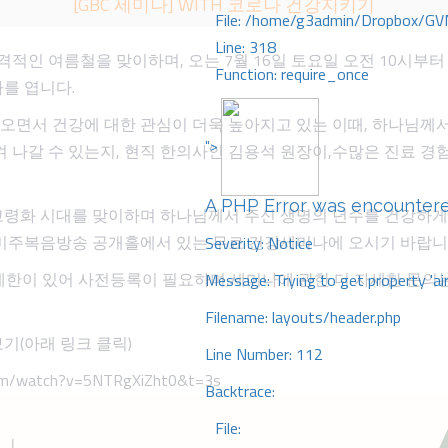
[GBC 세미나] WITH 코로나 건강지키기
File: /home/g3admin/Dropbox/GV
Line: 318
인 여름철을 맞이하며, 오는 7월 16일 토요일 오전 10시부터 
Function: require_once
나를 엽니다.
오면서 건강에 대한 관심이 더욱 높아지고 있는 이때, 하나님께서
">
켜 나갈 수 있는지, 현직 한의사인 김용석 원장이,수많은 진료 경
A PHP Error was encounter
고령화 시대를 맞이하며 하나님께서 주신 생명의 년수를 건강하게
 미주복음방송 공개홀에서 있는 무료 건강세미나에 오시기 바랍니
Severity: Notice
한이 있어 사전등록이 필요하며,세미나에 관한 더 자세한 문의는 71
Message: Trying to get property 'ai
Filename: layouts/header.php
보기(아래 링크 클릭)
Line Number: 112
com/watch?v=5NTRgXiZht0&t=3s
Backtrace:
File: