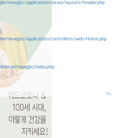
r/newgbc/application/views/layouts/header.php
r/newgbc/application/controllers/web/Home.php
Mserver/newgbc/index.php
"/>