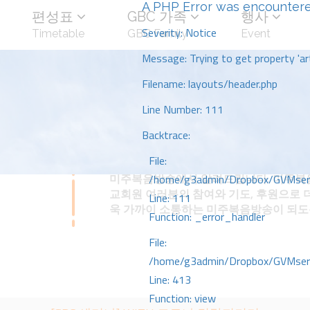
A PHP Error was encounter
편성표
GBC 가족
행사
Severity: Notice
Timetable
GBC Family
Event
Message: Trying to get property 'art
Filename: layouts/header.php
Line Number: 111
Backtrace:
File:
미주복음방송에서 알려드립니다. 미주복음
/home/g3admin/Dropbox/GVMserve
교회원 여러분의 참여와 기도, 후원으로 
Line: 111
욱 가까이 소통하는 미주복음방송이 되
Function: _error_handler
File:
/home/g3admin/Dropbox/GVMserve
Line: 413
Function: view