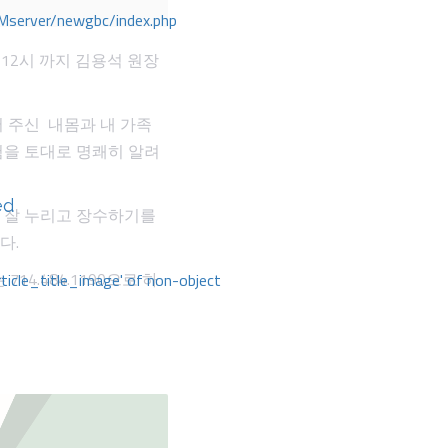
Mserver/newgbc/index.php
12시 까지 김용석 원장
 주신 내몸과 내 가족
험을 토대로 명쾌히 알려
ed
 잘 누리고 장수하기를
다.
4.484.1190으로 하
rticle_title_image' of non-object