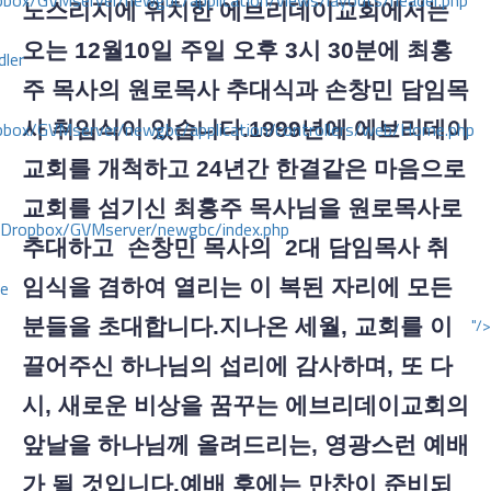
ox/GVMserver/newgbc/application/views/layouts/header.php
노스리지에 위치한 에브리데이교회에서는
오는
12월10일 주일 오후 3시 30분에 최홍
dler
주 목사의 원로목사 추대식과 손창민 담임목
box/GVMserver/newgbc/application/controllers/web/Home.php
사 취임식이 있습니다.1999년에 에브리데이
교회를 개척하고 24년간 한결같은 마음으로
교회를 섬기신 최홍주 목사님을 원로목사로
/Dropbox/GVMserver/newgbc/index.php
추대하고 손창민 목사의 2대 담임목사 취
임식을 겸하여 열리는 이 복된 자리에 모든
ce
분들을 초대합니다.지나온 세월, 교회를 이
"/>
끌어주신 하나님의 섭리에 감사하며, 또 다
시, 새로운 비상을 꿈꾸는 에브리데이교회의
앞날을 하나님께 올려드리는, 영광스런 예배
가 될 것입니다.예배 후에는 만찬이 준비되