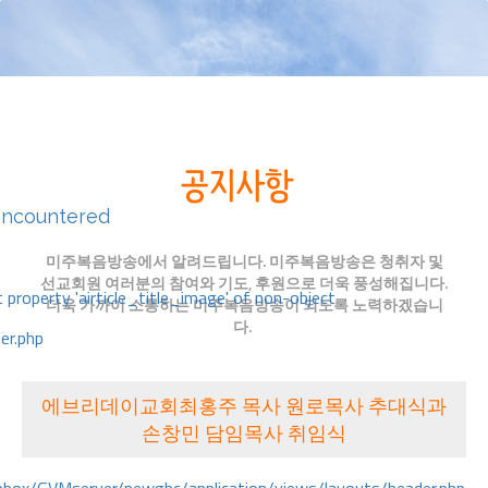
encountered
미주복음방송에서 알려드립니다. 미주복음방송은 청취자 및
선교회원 여러분의 참여와 기도, 후원으로 더욱 풍성해집니다.
 property 'airticle_title_image' of non-object
더욱 가까이 소통하는 미주복음방송이 되도록 노력하겠습니
다.
er.php
에브리데이교회최홍주 목사 원로목사 추대식과
손창민 담임목사 취임식