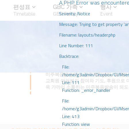
A PHP Error was encounter
편성표
GBC 가족
행사
Severity: Notice
Timetable
GBC Family
Event
Message: Trying to get property 'art
Filename: layouts/header.php
Line Number: 111
Backtrace:
File:
미주복음방송에서 알려드립니다. 미주복음
/home/g3admin/Dropbox/GVMserve
교회원 여러분의 참여와 기도, 후원으로 
Line: 111
욱 가까이 소통하는 미주복음방송이 되
Function: _error_handler
File:
/home/g3admin/Dropbox/GVMserve
Line: 413
Function: view