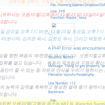
오렌지힐 교회의 “구원의 도를 전하는 복음집회”
File: /home/g3admin/Dropbox/GV
Line: 318
시무하시는 오렌지
/힐/교회에서 11월 22일/ 23일/24
Function: require_once
대합니다.
2일 금요일 오후 7시 30분, 11월 23일 토요일 오후 7시
">
시 45분이며, 김우준 목사, 김한요 목사, 그리고 백창
A PHP Error was encounter
상을 향한 복음의 재
/천명의 역사입니다. 오렌지힐교회
Severity: Notice
집회를 열고 있습니다. 복음의 재정립과 구원의 확신이
Message: Trying to get property 'ai
음만이 줄 수 있는 참 자유와 안식을 누리기 원하시는
Filename: layouts/header.php
것입니다.
Line Number: 112
음의 능력과 감격을 회복하고 풍성한 열매 맺기 원하시
Backtrace:
드립니다.
File:
에 위치한 오렌지/힐/교회의 주소는 681 N. Rancho San