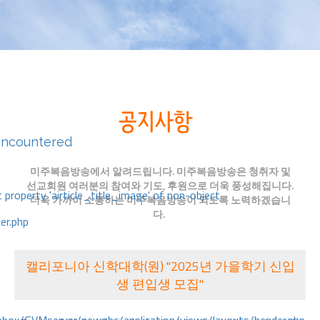
encountered
미주복음방송에서 알려드립니다. 미주복음방송은 청취자 및
선교회원 여러분의 참여와 기도, 후원으로 더욱 풍성해집니다.
 property 'airticle_title_image' of non-object
더욱 가까이 소통하는 미주복음방송이 되도록 노력하겠습니
다.
er.php
캘리포니아 신학대학(원) "2025년 가을학기 신입
생 편입생 모집"