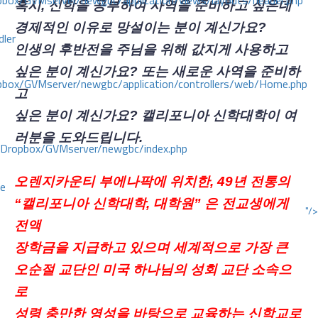
ox/GVMserver/newgbc/application/views/layouts/header.php
혹시
, 신학을 공부하여 사역을 준비하고 싶은데
경제적인 이유로 망설이는 분이 계신가요?
dler
인생의 후반전을 주님을 위해 값지게 사용하고
싶은 분이 계신가요? 또는 새로운 사역을 준비하
box/GVMserver/newgbc/application/controllers/web/Home.php
고
싶은 분이 계신가요? 캘리포니아 신학대학이 여
러분을 도와드립니다.
/Dropbox/GVMserver/newgbc/index.php
오렌지카운티 부에나팍에 위치한
, 49년 전통의
ce
“캘리포니아 신학대학, 대학원” 은 전교생에게
"/>
전액
장학금을 지급하고 있으며 세계적으로 가장 큰
오순절 교단인 미국 하나님의 성회 교단 소속으
로
성령 충만한 영성을 바탕으로 교육하는 신학교로