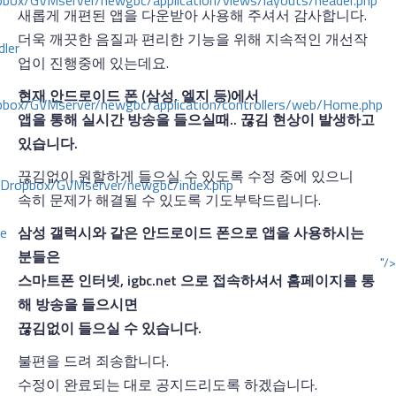
ox/GVMserver/newgbc/application/views/layouts/header.php
새롭게 개편된 앱을 다운받아 사용해 주셔서 감사합니다.
더욱 깨끗한 음질과 편리한 기능을 위해 지속적인 개선작
dler
업이 진행중에 있는데요.
현재 안드로이드 폰 (삼성, 엘지 등)에서
box/GVMserver/newgbc/application/controllers/web/Home.php
앱을 통해 실시간 방송을 들으실때.. 끊김 현상이 발생하고
있습니다.
끊김없이 원할하게 들으실 수 있도록 수정 중에 있으니
/Dropbox/GVMserver/newgbc/index.php
속히 문제가 해결될 수 있도록 기도부탁드립니다.
ce
삼성 갤럭시와 같은 안드로이드 폰으로 앱을 사용하시는
분들은
"/>
스마트폰 인터넷, igbc.net 으로 접속하셔서 홈페이지를 통
해 방송을 들으시면
끊김없이 들으실 수 있습니다.
불편을 드려 죄송합니다.
수정이 완료되는 대로 공지드리도록 하겠습니다.