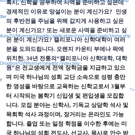
ox/GVMserver/newgbc/application/views/layouts/header.php
혹시, 신학을 공부하여 사역을 준비하고 싶은데
경제적인 이유로 망설이는 분이 계신가요? 인생
dler
의 후반전을 주님을 위해 값지게 사용하고 싶은
분이 계신가요? 또는 새로운 사역을 준비하고 싶
box/GVMserver/newgbc/application/controllers/web/Home.php
은 분이 계신가요? 캘리포니아 신학대학이 여러
분을 도와드립니다. 오렌지 카운티 부에나 팍에
위치한, 34년 전통의“캘리포니아 신학대학, 대학
/Dropbox/GVMserver/newgbc/index.php
원”은
전교생에게 전액 장학금을 지급하고 있으
며 미국 하나님의 성회 교단 소속으로 성령 충만
ce
한 영성을 바탕으로 교육하는 신학교로서 3월부
"/>
터 시작되는 봄학기 신입생 및 편입생을 모집합
니다. 모집 분야는 신학사, 기독교 상담학 석사 및
목회학 석사 과정이며, 장거리는 온라인도 가능
합니다. 졸업 또는 일정 학점을 이수한 후에는 미
국 하나님의 성회 전도사, 선교사, 목사로 안수 받