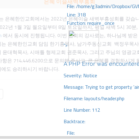
은혜 이슬새벽부흥회
File: /home/g3admin/Dropbox/GV
Line: 318
 은혜한인교회에서는 2022년 은혜이슬 새벽부흥성회를 갖습니다
Function: require_once
22년 1월 3일 월요일부터 8일 토요일까지, 평일 새벽 5시 30분,
m
에서 동시에 진행됩니다. 이번 집회의 강사로는, 하나님께 받은
시는 은혜한인교회 담임 한기홍목사, 남가주동신교회 백정우목사
">
회 윤대혁목사, 시애틀 형제교회 권준목사, 그리고 주님의 영광교
항은 714.446.6200으로 문의해 주시고, 큰 은혜를 경험하시게
A PHP Error was encounter
해에도 승리하시기 바랍니다.
Severity: Notice
Message: Trying to get property 'ai
Filename: layouts/header.php
Line Number: 112
Backtrace:
File: