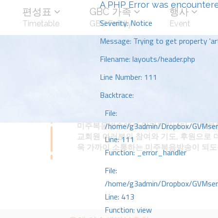
A PHP Error was encounter
편성표
GBC 가족
행사
Severity: Notice
Timetable
GBC Family
Event
Message: Trying to get property 'art
Filename: layouts/header.php
Line Number: 111
Backtrace:
File:
미주복음방송에서 알려드립니다. 미주복음
/home/g3admin/Dropbox/GVMserve
교회원 여러분의 참여와 기도, 후원으로 
Line: 111
욱 가까이 소통하는 미주복음방송이 되
Function: _error_handler
File:
/home/g3admin/Dropbox/GVMserve
Line: 413
Function: view