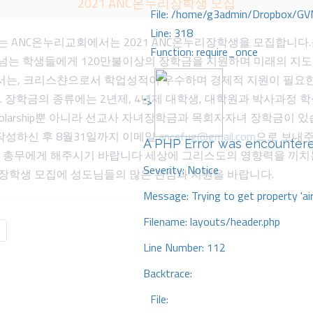
2021 ANC온누리장학생 모집
File: /home/g3admin/Dropbox/GV
Line: 318
 ANC온누리교회에서는 2021 ANC온누리장학생을 모집합니다.
Function: require_once
이 넘는 학생들에게 120만불이상의 장학금을 지원하며 미래의 지
서는, 크리스챤으로서 학업성적이 우수하며 경제적 지원이 필요
 장학금의 종류에는 2년제, 4년제 대학생, 대학원과 박사과정 
">
mic Scholarship뿐 아니라 선교사 자녀장학금과 목회자자녀 장학
작성하신 후 8월31일까지 이메일
ancsfug@gmail.com
으로 보내주
A PHP Error was encounter
5 진민석 총무에게 해주시기 바랍니다 세상에 그리스도의 영향력을 
Severity: Notice
리장학생 모집에 성도님들의 많은 관심과 지원을 바랍니다.
Message: Trying to get property 'ai
Filename: layouts/header.php
Line Number: 112
Backtrace:
File: