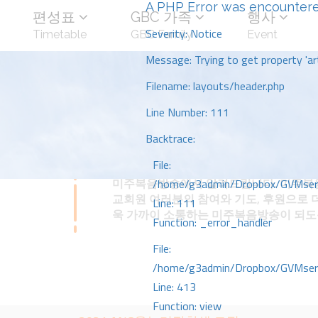
A PHP Error was encounter
편성표
GBC 가족
행사
Severity: Notice
Timetable
GBC Family
Event
Message: Trying to get property 'art
Filename: layouts/header.php
Line Number: 111
Backtrace:
File:
미주복음방송에서 알려드립니다. 미주복음
/home/g3admin/Dropbox/GVMserve
교회원 여러분의 참여와 기도, 후원으로 
Line: 111
욱 가까이 소통하는 미주복음방송이 되
Function: _error_handler
File:
/home/g3admin/Dropbox/GVMserve
Line: 413
Function: view