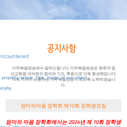
encountered
미주복음방송에서 알려드립니다. 미주복음방송은 청취자 및
선교회원 여러분의 참여와 기도, 후원으로 더욱 풍성해집니다.
 property 'airticle_title_image' of non-object
더욱 가까이 소통하는 미주복음방송이 되도록 노력하겠습니
다.
er.php
엄마의마음 장학회 제10회 장학생모집
엄마의
마음
장학회에서는
2024
년
제
10회
장학생