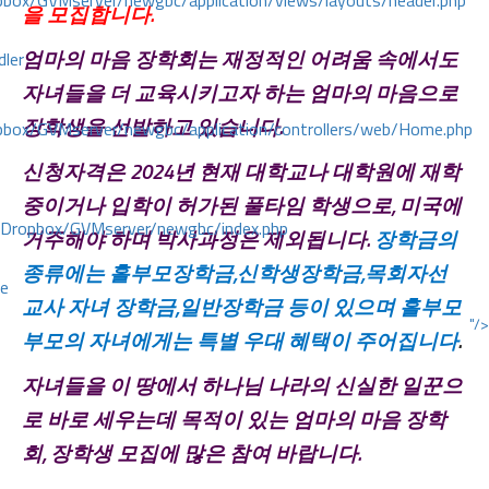
ox/GVMserver/newgbc/application/views/layouts/header.php
을
모집합니다
.
엄마의 마음 장학회는 재정적인 어려움 속에서도
dler
자녀들을 더 교육시키고자 하는 엄마의
마음으로
장학생을
선발하고
있습니다
.
box/GVMserver/newgbc/application/controllers/web/Home.php
신청자격은 2024년 현재 대학교나 대학원에 재학
중이거나 입학이 허가된 풀타임 학생으로, 미국에
/Dropbox/GVMserver/newgbc/index.php
거주해야 하며 박사과정은 제외됩니다.
장학금의
종류에는
홀부모장학금
,
신학생장학금
,
목회자선
ce
교사 자녀 장학금
,
일반장학금
등이
있으며 홀부모
"/>
부모의
자녀에게는
특별
우대 혜택이
주어집니다
.
자녀들을
이
땅에서
하나님
나라의
신실한
일꾼으
로
바로 세우는데
목적이
있는 엄마의 마음 장학
회
, 장학생 모집에 많은 참여 바랍니다.