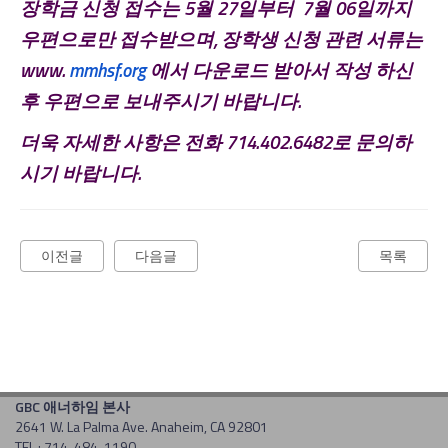
장학금
신청 접수는
5월 27일부터 7월 06일까지
우편으로만
접수받으며
, 장학생 신청 관련 서류는
www.
mmhsf.org
에서 다운로드 받아서 작성 하신
후 우편으로 보내주시기 바랍니다
.
더욱 자세한
사항은
전화
714.402.6482
로
문의하
시기 바랍니다
.
이전글
다음글
목록
GBC 애너하임 본사
2641 W. La Palma Ave. Anaheim, CA 92801
TEL : 714-484-1190