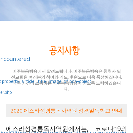
encountered
미주복음방송에서 알려드립니다. 미주복음방송은 청취자 및
선교회원 여러분의 참여와 기도, 후원으로 더욱 풍성해집니다.
 property 'airticle_title_image' of non-object
더욱 가까이 소통하는 미주복음방송이 되도록 노력하겠습니
다.
er.php
2020 에스라성경통독사역원 성경일독학교 안내
에스라성경통독사역원에서는, 코로나19의