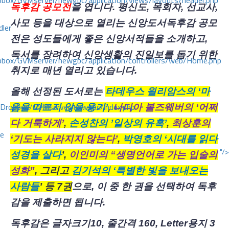
ox/GVMserver/newgbc/application/views/layouts/header.php
독후감 공모전
을 엽니다
. 평신도, 목회자, 선교사,
사모 등을 대상으로 열리는 신앙도서독후감 공모
dler
전은 성도들에게 좋은 신앙서적들을 소개하고,
독서를 장려하여 신앙생활의 진일보를 돕기 위한
box/GVMserver/newgbc/application/controllers/web/Home.php
취지로 매년 열리고 있습니다.
올해 선정된 도서로는
타데우스 읠리암스의
‘마
/Dropbox/GVMserver/newgbc/index.php
음을 따르지 않을 용기’
,
나디아 볼즈웨버의
‘어쩌
다 거룩하게’
,
손성찬의
’일상의 유혹’
,
최상훈의
ce
‘기도는 사라지지 않는다’
,
박영호의
‘시대를 읽다
"/>
성경을 살다
’,
이인미의
“생명언어로 가는 입술의
성화”
, 그리고
김기석의
‘특별한 빛을 보내오는
사람들
’ 등 7권
으로, 이 중 한 권을 선택하여 독후
감을 제출하면 됩니다.
독후감은 글자크기10, 줄간격 160, Letter용지 3