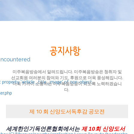
encountered
미주복음방송에서 알려드립니다. 미주복음방송은 청취자 및
선교회원 여러분의 참여와 기도, 후원으로 더욱 풍성해집니다.
 property 'airticle_title_image' of non-object
더욱 가까이 소통하는 미주복음방송이 되도록 노력하겠습니
다.
er.php
제 10 회 신앙도서독후감 공모전
세계한인기독언론협회에서는
제
10회 신앙도서