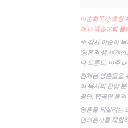
이순희목사
초청 
께 LA백송교회 
주
강사 이순희 목
‘영혼의 샘 세계선
다
토론토
, 미주
침체된
영혼들을 
희
목사의
찬양 뿐
공연,
랩공연
등의
영혼을 되살리는 뜨
령의은사를 체험하는