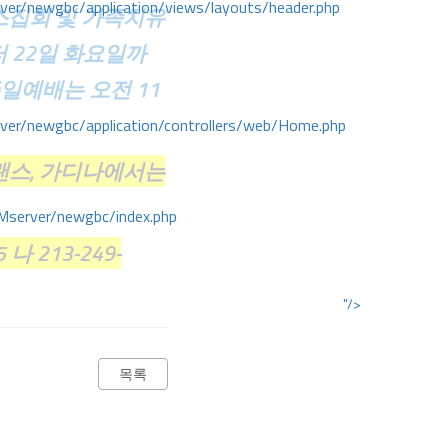
r/newgbc/application/views/layouts/header.php
스집회 및 가족치유
터 22일 화요일까
주일예배는 오전 11
r/newgbc/application/controllers/web/Home.php
랜스, 가디나에서는
Mserver/newgbc/index.php
5 나 213-249-
"/>
목록