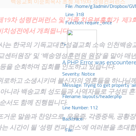
백송교회 이순희목사 초청 제19차 성령컨퍼런스
File: /home/g3admin/Dropbox/GV
Line: 318
제19차 성령컨퍼런스 및 가족 치유부흥회가 제3
Function: require_once
롱비치성전에서 개최됩니다.
사는 한국의 기독교대한성결교회 소속 인천백송
">
교센터원장’ 및 ‘백송영성훈련원 원장’을 맡아 매
A PHP Error was encounter
 LA등을 순회하며 집회를 인도하고 있습니다.
Severity: Notice
위로하고 소생시키며 불신자의 영혼들을 하나님께
Message: Trying to get property 'ai
 아니라 백송교회 성도들과 사역자들로 구성된 혼
Filename: layouts/header.php
 순서도 함께 진행됩니다.
Line Number: 112
거운 말씀과 찬양으로, 우울증, 각종중독, 공황장
Backtrace:
 시간이 될 ‘성령 컨퍼 런스’에 여러분을 초대합
File: