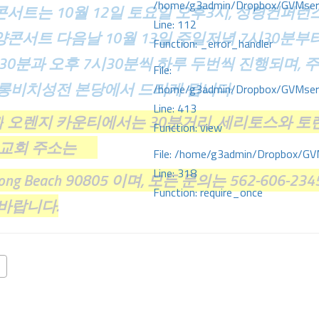
/home/g3admin/Dropbox/GVMserve
서트는 10월 12일 토요일 오후3시, 성령컨퍼런
Line: 112
콘서트 다음날 10월 13일 주일저녁 7시30분부
Function: _error_handler
30분과 오후 7시30분씩 하루 두번씩 진행되며, 
File:
 롱비치성전 본당에서 드리게 됩니다.
/home/g3admin/Dropbox/GVMserve
Line: 413
과
오렌지 카운티에서는 30분거리, 세리토스와 토
Function: view
 교회 주소는
File: /home/g3admin/Dropbox/GV
Line: 318
. Long Beach 90805 이며, 모든 문의는 562-606-234
Function: require_once
 바랍니다.