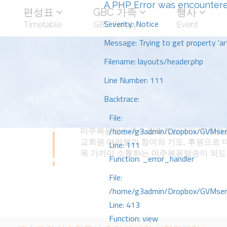
A PHP Error was encounter
편성표
GBC 가족
행사
Severity: Notice
Timetable
GBC Family
Event
Message: Trying to get property 'art
Filename: layouts/header.php
Line Number: 111
Backtrace:
File:
미주복음방송에서 알려드립니다. 미주복음
/home/g3admin/Dropbox/GVMserve
교회원 여러분의 참여와 기도, 후원으로 
Line: 111
욱 가까이 소통하는 미주복음방송이 되
Function: _error_handler
File:
/home/g3admin/Dropbox/GVMserve
Line: 413
Function: view