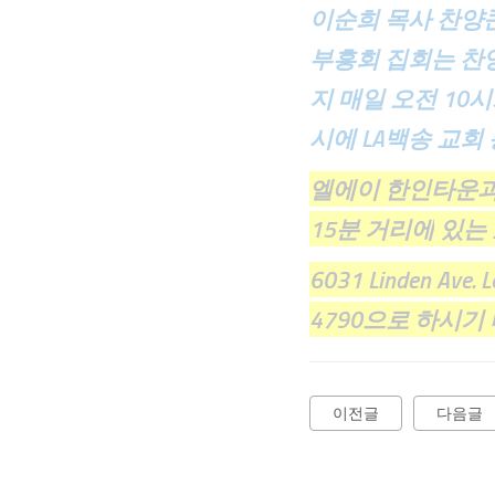
이순희
목사 찬양콘
부흥회 집회는 찬양
지
매일
오전 10시
시에
LA백송 교회
엘에이 한인타운
15분
거리에
있는
6031 Linden Ave
4790으로 하시기
이전글
다음글