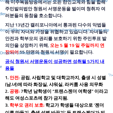
ox/GVMserver/newgbc/application/views/layouts/header.php
해
미주복음방송에서는
모든
한인교계와
힘을
합해
주민발의법안
청원서
서명운동을
벌이며
청취자
여
dler
러분들의
동참을
호소합니다
.
지난
13
년간
캘리포니아에서
통과된
다수의
악법들
box/GVMserver/newgbc/application/controllers/web/Home.php
이
우리
자녀와
가정을
위협하고
있습니다
.
자녀들의
안전과
학부모의
권리를
보호하기
위한
주민투표
발
의안을
상정하기
위해
,
오는
5
월
19
일
주일까지
연
장되어
55
만명의
청원서
서명이
필요합니다
.
/Dropbox/GVMserver/newgbc/index.php
공식 청원서 서명운동이 성공하면
성취될 5가지 내
ce
용
들
"/>
1.
안전
:
공립
, 사립학교 및 대학교까지, 출생 시 성별
(남.녀)에 따라 화장실, 샤워실, 라커룸 사용
의무
화
2.
공평
:
7학년 남학생이 “트랜스젠더 여학생” 이라고
해도 여성스포츠에 참가 금지됨.
3.
학부모
권리
보호
:
학교가
학생들
대상으로
‘
젠더
이름
만들기
,
출생
성별
바꾸기
’
등
트랜스젠더가
되