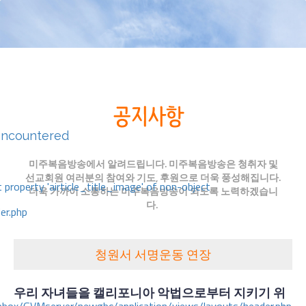
encountered
미주복음방송에서 알려드립니다. 미주복음방송은 청취자 및
선교회원 여러분의 참여와 기도, 후원으로 더욱 풍성해집니다.
 property 'airticle_title_image' of non-object
더욱 가까이 소통하는 미주복음방송이 되도록 노력하겠습니
다.
er.php
청원서 서명운동 연장
우리
자녀들을
캘리포니아
악법으로부터
지키기
위