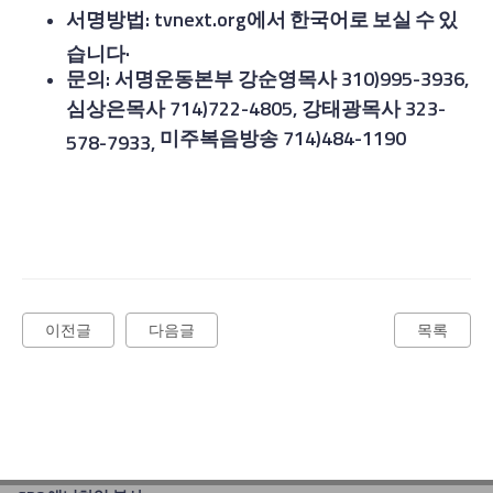
서명방법
:
tvnext.org
에서
한국어로
보실
수
있
.
습니다
문의
: 서명운동본부 강순영목사 310)995-3936,
심상은목사
714)722-4805,
강태광목사
323-
미주복음방송
714)484-1190
578-7933,
이전글
다음글
목록