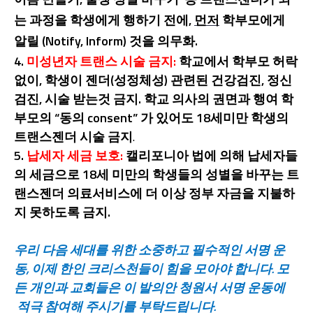
는
과정을
학생에게
행하기
전에
,
먼저
학부모에게
알릴
(Notify, Inform)
것을
의무화
.
4.
미성년자
트랜스 시술 금지:
학교에서
학부모 허락
없이, 학생이 젠더(성정체성) 관련된 건강검진, 정신
검진, 시술 받는것 금지. 학교 의사의 권면과 행여 학
부모의 “동의 consent” 가 있어도 18세미만 학생의
트랜스젠더 시술 금지
.
5.
납세자
세금 보호:
캘리포니아
법에 의해 납세자들
의 세금으로 18세 미만의 학생들의 성별을 바꾸는 트
랜스젠더 의료서비스에 더 이상 정부 자금을 지불하
지 못하도록 금지.
우리
다음
세대를
위한
소중하고
필수적인
서명
운
동
,
이제
한인
크리스천들이
힘을
모아야
합니다
.
모
든
개인과
교회들은
이
발의안
청원서
서명
운동에
적극
참여해
주시기를
부탁드립니다
.