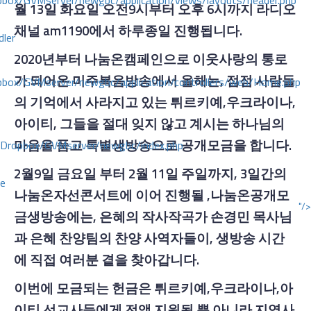
ox/GVMserver/newgbc/application/views/layouts/header.php
월 13일 화요일 오전9시부터 오후 6시까지 라디오
채널 am1190에서 하루종일 진행됩니다.
dler
2020년부터 나눔온캠페인으로 이웃사랑의 통로
가 되어온 미주복음방송에서 올해는, 점점 사람들
box/GVMserver/newgbc/application/controllers/web/Home.php
의 기억에서 사라지고 있는 튀르키예,우크라이나,
아이티,
그들을 절대 잊지 않고 계시는 하나님의
마음을 품고 특별생방송으로 공개모금을 합니다
.
/Dropbox/GVMserver/newgbc/index.php
2월9일 금요일 부터 2월 11일 주일까지, 3일간의
ce
나눔온자선콘서트에 이어 진행될 ,나눔온공개모
"/>
금생방송에는, 은혜의 작사작곡가 손경민 목사님
과 은혜 찬양팀의 찬양 사역자들이, 생방송 시간
에 직접 여러분 곁을 찾아갑니다.
이번에 모금되는
헌금은 튀르키예
,우크라이나
,
아
이티 선교사들에게 전액 지원될 뿐 아니라 지역사