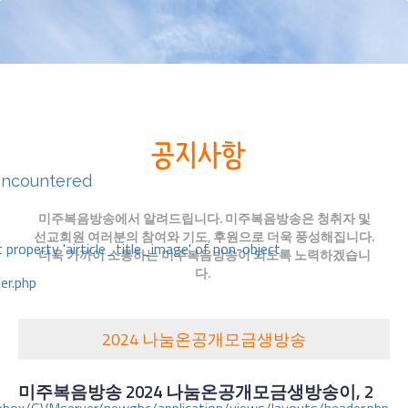
encountered
미주복음방송에서 알려드립니다. 미주복음방송은 청취자 및
선교회원 여러분의 참여와 기도, 후원으로 더욱 풍성해집니다.
 property 'airticle_title_image' of non-object
더욱 가까이 소통하는 미주복음방송이 되도록 노력하겠습니
다.
er.php
2024 나눔온공개모금생방송
미주복음방송
2024 나눔온공개모금생방송이, 2