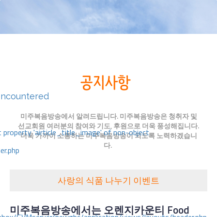
encountered
미주복음방송에서 알려드립니다. 미주복음방송은 청취자 및
선교회원 여러분의 참여와 기도, 후원으로 더욱 풍성해집니다.
 property 'airticle_title_image' of non-object
더욱 가까이 소통하는 미주복음방송이 되도록 노력하겠습니
다.
er.php
사랑의 식품 나누기 이벤트
미주복음방송에서는 오렌지카운티
Food