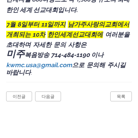
한인
세계
선교대회입니다
.
7
월
8
일부터
11
일까지
남가주사랑의교회에서
개최되는
10
차
한인세계선교대회에
여러분을
초대하며
자세한
문의
사항은
미주
복음방송 714-484-1190 이나
kwmc.usa@gmail.com
으로
문의해
주시길
바랍니다
.
이전글
다음글
목록