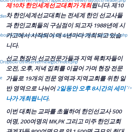
ox/GVMserver/newgbc/application/views/layouts/header.php
제
10
차
한인세계선교대회가
개최
됩니다
.
제
10
차
한인세계선교대회는
전세계
한인
선교사들
dler
과
한인교회들의
구심점이
되고자
1988
년에
시
카고에서
시작되어
매
4
년마다
개최되고
있습
box/GVMserver/newgbc/application/controllers/web/Home.php
니다
.
선교
현장의
선교전문가들과
지역
목회자들이
/Dropbox/GVMserver/newgbc/index.php
오전
,
오후
,
저녁
집회를
이끌어
가며
현장
전문
가들로
19
개의
전문
영역과
지역교회를
위한
일
ce
반
영역으로
나뉘어
2
일동안
오후
8
시간의
세미
"/>
나가
개최됩니다
.
이번
대회는
교파를
초월하여
한인선교사
500
여명
, 200
여명의
MK,PK
그리고
미주
한인교회
관계자들
800
여명으로
약
1,500
명
규모의
최대