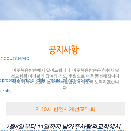
encountered
미주복음방송에서 알려드립니다. 미주복음방송은 청취자 및
선교회원 여러분의 참여와 기도, 후원으로 더욱 풍성해집니다.
 property 'airticle_title_image' of non-object
더욱 가까이 소통하는 미주복음방송이 되도록 노력하겠습니
다.
er.php
제10차 한인세계선교대회
7
월
8
일부터
11
일까지
남가주사랑의교회에서