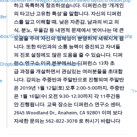
ox/GVMserver/newgbc/application/views/layouts/header.php
하고 독특하게 창조하셨습니다. 디퍼런스란 ‘개개인
의 타고난 고유한 특성’을 말합니다. 자신의 디퍼런
dler
스를 알고 이해할 때, 낮은 자존감, 남과의 비교 의
식, 분노, 우울감 등 내면적 문제에서 벗어나는 데 큰
box/GVMserver/newgbc/application/controllers/web/Home.php
도움을 주며 자신의 정체성이 분명하게 세워지게 됩
니다. 또한 타인과의 소통 능력이 증진되고 자녀들
의 진로 설정에도 많은 도움을 줄 수 있습니다. 디퍼
런스 연구소 미국 본부에서는 디퍼런스 13차 초
/Dropbox/GVMserver/newgbc/index.php
급 과정을 개설하면서 관심있는 여러분들을 초대합
니다. 강의는 주중반과 주말반으로 진행되며 주말반
ce
은 2019년 1월 12일(토) 오후 2:00-5:00까지, 주중반
"/>
은 1월 16일(수) 오전 9:30-12:30까지 각 11주간동
안 진행됩니다. 교육 장소는 디퍼런스 연구소 센터,
2645 Woodland Dr., Anaheim, CA 92801 이며
보다
자세한 문의
는 562-822-3078 로
하시기 바랍니다