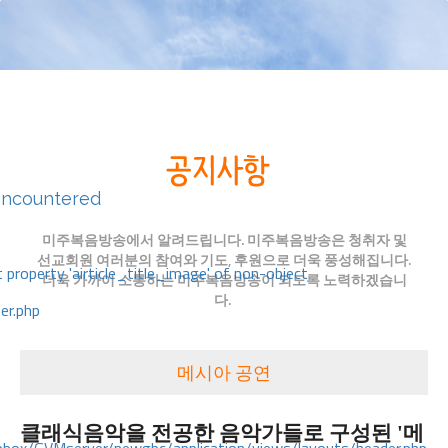
encountered
미주복음방송에서 알려드립니다. 미주복음방송은 청취자 및
선교회원 여러분의 참여와 기도, 후원으로 더욱 풍성해집니다.
 property 'airticle_title_image' of non-object
더욱 가까이 소통하는 미주복음방송이 되도록 노력하겠습니
다.
er.php
메시아 공연
클래식음악을 전공한 음악가들로 구성된 '메