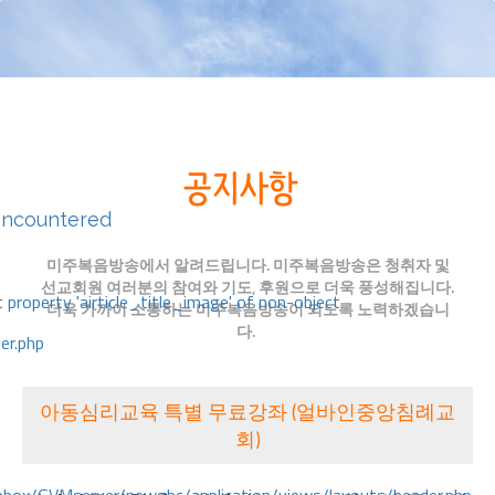
encountered
미주복음방송에서 알려드립니다. 미주복음방송은 청취자 및
선교회원 여러분의 참여와 기도, 후원으로 더욱 풍성해집니다.
 property 'airticle_title_image' of non-object
더욱 가까이 소통하는 미주복음방송이 되도록 노력하겠습니
다.
er.php
아동심리교육 특별 무료강좌 (얼바인중앙침례교
회)