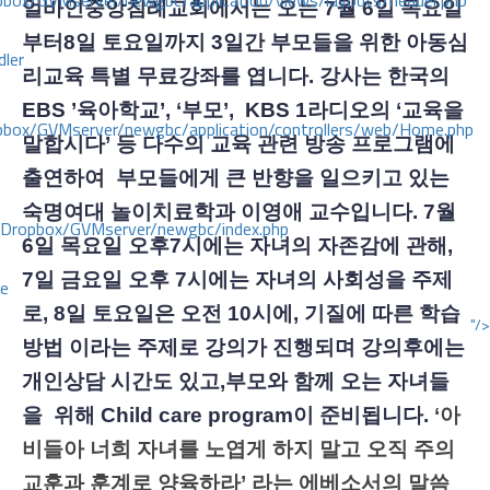
ox/GVMserver/newgbc/application/views/layouts/header.php
얼바인중앙침례교회에서는 오는
7월 6일 목요일
부터8일 토요일까지 3일간 부모들을 위한 아동심
dler
리교육 특별 무료강좌를 엽니다. 강사는 한국의
EBS ’육아학교’, ‘부모’, KBS 1라디오의 ‘교육을
box/GVMserver/newgbc/application/controllers/web/Home.php
말합시다’ 등 다수의 교육 관련 방송 프로그램에
출연하여 부모들에게 큰 반향을 일으키고 있는
숙명여대 놀이치료학과 이영애 교수입니다. 7월
/Dropbox/GVMserver/newgbc/index.php
6일 목요일 오후7시에는 자녀의 자존감에 관해,
7일 금요일 오후 7시에는 자녀의 사회성을 주제
ce
로, 8일 토요일은 오전 10시에, 기질에 따른 학습
"/>
방법 이라는 주제로 강의가 진행되며 강의후에는
개인상담 시간도 있고,부모와 함께 오는 자녀들
을 위해 Child care program이 준비됩니다.
‘아
비들아 너희 자녀를 노엽게 하지 말고 오직 주의
교훈과 훈계로 양육하라’ 라는 에베소서의 말씀