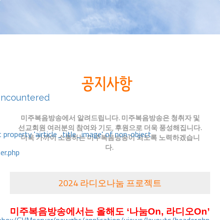
encountered
미주복음방송에서 알려드립니다. 미주복음방송은 청취자 및
선교회원 여러분의 참여와 기도, 후원으로 더욱 풍성해집니다.
 property 'airticle_title_image' of non-object
더욱 가까이 소통하는 미주복음방송이 되도록 노력하겠습니
다.
er.php
2024 라디오나눔 프로젝트
미주복음방송에서는 올해도
‘나눔On, 라디오On’