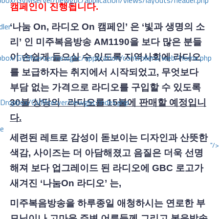
ox/GVMserver/newgbc/application/views/layouts/header.php
캠페인이 진행됩니다.
dler
‘나눔
On, 라디오 On 캠페인’ 은 ‘빛과 생명의 소
리’ 인 미주복음방송 AM1190을 보다 많은 분들
box/GVMserver/newgbc/application/controllers/web/Home.php
이 손쉽게 들으실 수 있도록 지역사회에 라디오
를 보급하자는 취지에서 시작되었고, 무엇보다
부담 없는 가격으로 라디오를 구입할 수 있도록
/Dropbox/GVMserver/newgbc/index.php
30불 상당의 라디오를 15불에 판매할 예정입니
다.
ce
세련된 레트로 감성이 돋보이는 디자인과 산뜻한
"/>
색감
, 사이즈는 더 아담해졌고 음질은 더욱 선명
해져 보다 업그레이드 된 라디오에 GBC 로고가
새겨진 ‘나눔On 라디오’ 는,
미주복음방송을 하루종일 애청하시는 연로한 부
모님이나 고마운 주변 어른들께 그리고 복음방송