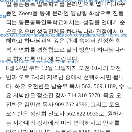
ox/GVMserver/newgbc/application/views/layouts/header.php
일 통큰통독 일독학교를 온라인으로 엽니다.16주
동안 Zoom을 통해 온라인 양방향 화상으로 진행
dler
되는 통큰통독일독학교에서는, 성경을 연대기 순
으로 읽으며 성경전체를 하나님나라 관점에서 이
box/GVMserver/newgbc/application/controllers/web/Home.php
해하고 하나님과의 깊은 관계 속에서 진정한 회
복과 변화를 경험함으로 삶의 방향이 하나님나라
로 향하도록 안내해 드립니다.
/Dropbox/GVMserver/newgbc/index.php
8
월 24일 부터 12월 13일까지 오전 10시의 오전
ce
반과 오후 7시의 저녁반 중에서 선택하시면 됩니
다. 화요 오전반은 남승우 목사 562. 569.1189, 수
"/>
요 저녁반은 정소진 강사 714.310.5270, 목요 오
전반은 김민섭 목사 909.762.4596, 그리고 토요
오전반은 정선희 전도사 562.822.0935로, 원하시
는 시간대의 강사에게 미리 연락하시고 안내를
받으시기 바랍니다. 등록비는 $150, 재등록