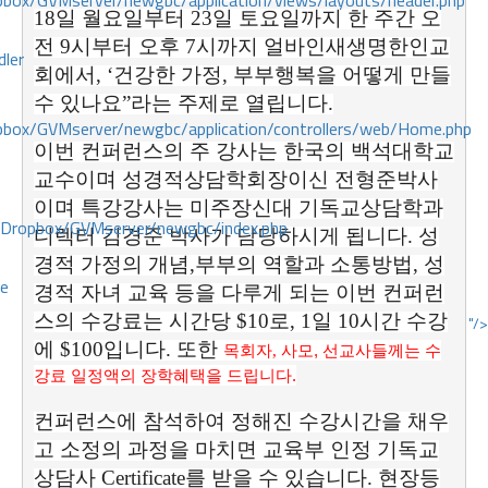
ox/GVMserver/newgbc/application/views/layouts/header.php
18일 월요일부터 23일 토요일까지 한 주간 오
전 9시부터 오후 7시까지 얼바인새생명한인교
dler
회에서, ‘건강한 가정, 부부행복을 어떻게 만들
수 있나요”라는 주제로 열립니다.
box/GVMserver/newgbc/application/controllers/web/Home.php
이번 컨퍼런스의 주 강사는 한국의 백석대학교
교수이며 성경적상담학회장이신 전형준박사
이며 특강강사는 미주장신대 기독교상담학과
/Dropbox/GVMserver/newgbc/index.php
디렉터 김경준 박사가 담당하시게 됩니다. 성
경적 가정의 개념,부부의 역할과 소통방법, 성
ce
경적 자녀 교육 등을 다루게 되는 이번 컨퍼런
스의 수강료는 시간당 $10로, 1일 10시간 수강
"/>
에 $100입니다. 또한
목회자,
사모
,
선교사들께는
수
강료 일정액의
장학혜택을 드립니다
.
컨퍼런스에 참석하여 정해진 수강시간을 채우
고 소정의 과정을 마치면 교육부 인정 기독교
상담사 Certificate를 받을 수 있습니다. 현장등