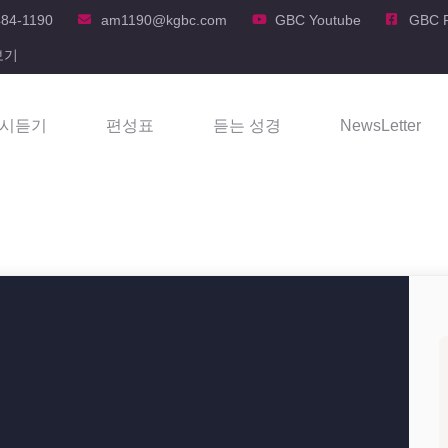
484-1190
am1190@kgbc.com
GBC Youtube
GBC 
보기
시듣기
편성표
듣는 성경
NewsLetter