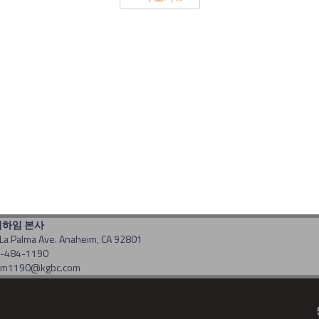
너하임 본사
La Palma Ave. Anaheim, CA 92801
14-484-1190
: am1190@kgbc.com
t(c) 2017 by gbc. All rights reserved. Powered by
CDS