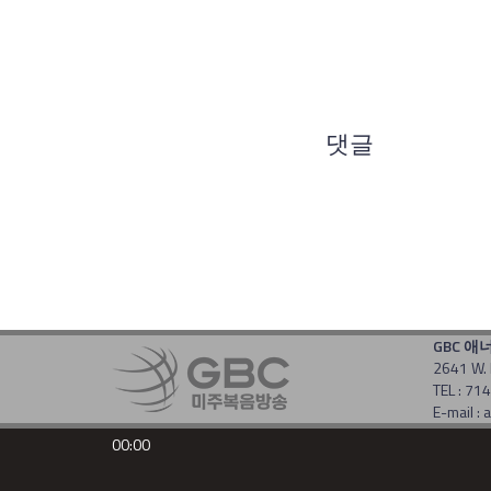
댓글
GBC 애
2641 W. 
TEL : 7
E-mail 
Copyrigh
00:00