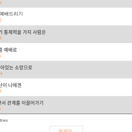
2
 예배드리기
5
기 통제력을 가지 사람은
8
를 예배로
1
ᆯ아있는 소망으로
04
ᅡᆫ이 나에겐
8
ᆫ서 관계를 이끌어가기
1
tries
더 보기 ...