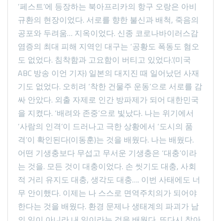
‘페스트’에 등장하는 북아프리카의 항구 오랑은 아비
규환의 현장이었다. 서로를 향한 불신과 배척, 죽음의
공포와 두려움… 지옥이었다. 신종 코로나바이러스감
염증의 최대 피해 지역인 대구는 ‘공황도 폭동도 혐오
도 없었다. 침착함과 고요함이 버티고 있었다.’(미국
ABC 방송 이언 기자) 일본의 대지진 때 일어났던 사재
기도 없었다. 오히려 ‘착한 건물주 운동’으로 서로를 감
싸 안았다. 외출 자제로 인간 방파제가 되어 대한민국
을 지켰다. ‘배려와 존중’으로 빛났다. 나는 위기에서
‘사람의 인격’이 드러나고 극한 상황에서 ‘도시의 품
격’이 확인된다(이동훈)는 것을 배웠다. 나는 배웠다.
어떤 기생충보다 무섭고 무서운 기생충은 ‘대충’이라
는 것을. 모든 것이 대충이었다. 손 씻기도 대충, 사회
적 거리 유지도 대충, 생각도 대충…. 이번 사태에도 너
무 안이했다. 이제는 나 스스로 면역주치의가 되어야
한다는 것을 배웠다. 환경 문제나 생태계의 파괴가 남
의 일이 아니라 내 일이라는 것을 배웠다. 또다시 찾아