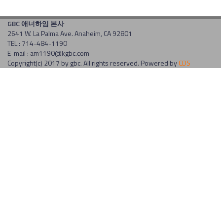
GBC 애너하임 본사
2641 W. La Palma Ave. Anaheim, CA 92801
TEL : 714-484-1190
E-mail : am1190@kgbc.com
Copyright(c) 2017 by gbc. All rights reserved. Powered by
CDS