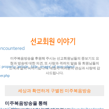
encountered
미주복음방송을 후원해 주시는 선교회원님들의 중보기도 요
청과 방송에 대한 의견, 또 사랑과 격려의 말씀 등 회원님들의
 property 'airticle_title_image' of non-object
소식과 삶의 이야기입니다. 애청자 여러분의 관심과 사랑에 감
사드립니다.
er.php
세상과 확연하게 구별된 미주복음방송
미주복음방송을 통해