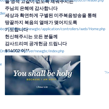
ox/GVMserver/newgbc/application/views/layouts/header.php
늘 영적 고갈이 없도록 채워주시는
주님의 은혜에 감사합니다
dler
세상과 확연하게 구별된 미주복음방송을 통해
땅끝까지 복음의 열매가 맺어지도록
box/GVMserver/newgbc/application/controllers/web/Home.php
기도합니다
헌신해주시는 모든 분들께
감사드리며 공개헌금 드립니다
#14002
이**
/Dropbox/GVMserver/newgbc/index.php
ce
"/>