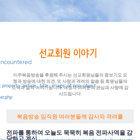
encountered
미주복음방송을 후원해 주시는 선교회원님들의 중보기도 요
청과 방송에 대한 의견, 또 사랑과 격려의 말씀 등 회원님들의
 property 'airticle_title_image' of non-object
소식과 삶의 이야기입니다. 애청자 여러분의 관심과 사랑에 감
사드립니다.
er.php
복음방송 임직원 여러분들께 감사와 격려를
전파를 통하여 오늘도 묵묵히 복음 전파사역을 감
당하고 계신