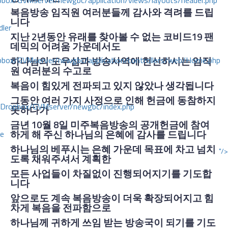
ox/GVMserver/newgbc/application/views/layouts/header.php
복음방송 임직원 여러분들께 감사와 격려를 드립
니다
dler
지난 2년동안 유래를 찾아볼 수 없는 코비드19 팬
데믹의 어려움 가운데서도
box/GVMserver/newgbc/application/controllers/web/Home.php
하나님의 도우심과 방송사역에 헌신하시는 임직
원 여러분의 수고로
복음이 힘있게 전파되고 있지 않았나 생각됩니다
그동안 여러 가지 사정으로 인해 헌금에 동참하지
/Dropbox/GVMserver/newgbc/index.php
못하다가
금년 10월 8일 미주복음방송의 공개헌금에 참여
하게 해 주신 하나님의 은혜에 감사를 드립니다
ce
하나님의 베푸시는 은혜 가운데 목표에 차고 넘치
"/>
도록 채워주셔서 계획한
모든 사업들이 차질없이 진행되어지기를 기도합
니다
앞으로도 계속 복음방송이 더욱 확장되어지고 힘
차게 복음을 전파함으로
하나님께 귀하게 쓰임 받는 방송국이 되기를 기도