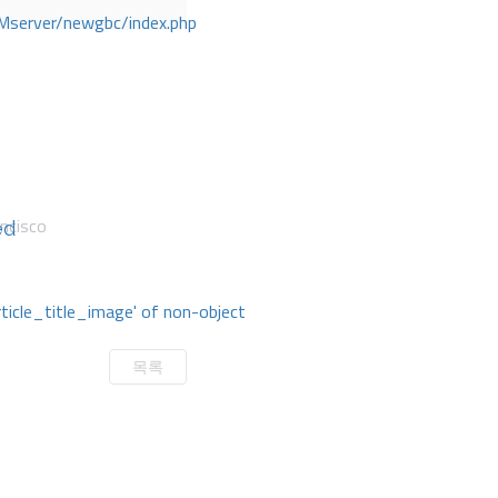
Mserver/newgbc/index.php
ncisco
ed
rticle_title_image' of non-object
목록