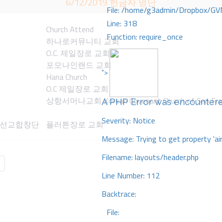
6/12/2019 헌금자 명단
File: /home/g3admin/Dropbox/GV
Line: 318
Church Attend
Function: require_once
하나로커뮤니티 교회
O.C. 제일장로 교회
포모나인랜드 교회
">
Hana Church
O.C 제일장로 교회
상항서머나교회 Korean Covenant Church of San Fra
A PHP Error was encounter
Severity: Notice
 선교합창단
플러튼장로 교회
Message: Trying to get property 'ai
Filename: layouts/header.php
Line Number: 112
Backtrace:
File: