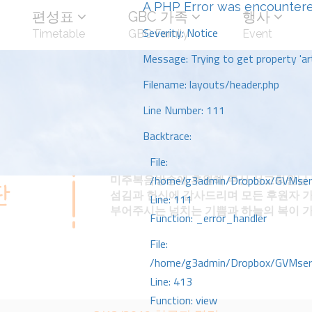
A PHP Error was encounter
편성표
GBC 가족
행사
Severity: Notice
Timetable
GBC Family
Event
Message: Trying to get property 'art
Filename: layouts/header.php
Line Number: 111
Backtrace:
File:
미주복음방송에 후원해 주신 선교회원님 
/home/g3admin/Dropbox/GVMserve
섬김과 헌신에 감사드리며 모든 후원자 
Line: 111
부어주시는 넘치는 기쁨과 하늘의 복이 
Function: _error_handler
File:
/home/g3admin/Dropbox/GVMserve
Line: 413
Function: view