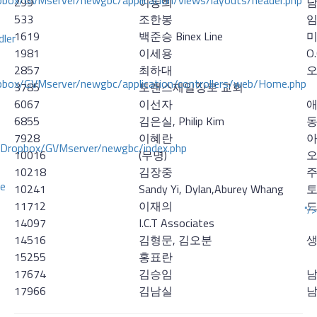
ox/GVMserver/newgbc/application/views/layouts/header.php
299
이동희
남
533
조한봉
임
1619
백준승 Binex Line
미
dler
1981
이세용
O
2857
최하대
오
box/GVMserver/newgbc/application/controllers/web/Home.php
3785
토랜스제일장로 교회
6067
이선자
애
6855
김은실, Philip Kim
동
7928
이혜란
아
/Dropbox/GVMserver/newgbc/index.php
10016
(무명)
오
10218
김장중
주
ce
10241
Sandy Yi, Dylan,Aburey Whang
토
11712
이재의
드
"/>
14097
I.C.T Associates
14516
김형문, 김오분
생
15255
홍표란
17674
김승임
남
17966
김남실
남