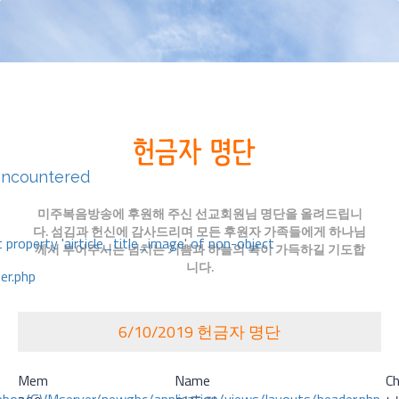
encountered
미주복음방송에 후원해 주신 선교회원님 명단을 올려드립니
다. 섬김과 헌신에 감사드리며 모든 후원자 가족들에게 하나님
 property 'airticle_title_image' of non-object
께서 부어주시는 넘치는 기쁨과 하늘의 복이 가득하길 기도합
니다.
er.php
6/10/2019 헌금자 명단
Mem
Name
Ch