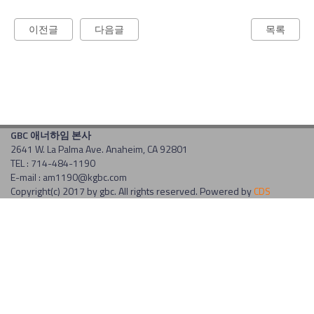
이전글
다음글
목록
GBC 애너하임 본사
2641 W. La Palma Ave. Anaheim, CA 92801
TEL : 714-484-1190
E-mail : am1190@kgbc.com
Copyright(c) 2017 by gbc. All rights reserved. Powered by
CDS