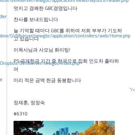
ox/GVMserver/newgbc/application/views/layouts/header.php
멋지고 경쾌한 GBC경영입니다
dler
찬사를 보내드립니다
늘 기억할 때마다 GBC를 위하여 저희 부부가 기도하
box/GVMserver/newgbc/application/controllers/web/Home.php
고 있습니다
이목사님과 사모님 화이팅!
PS:공개헌금 기간 중 한국으로 집회 인도차 출타하
/Dropbox/GVMserver/newgbc/index.php
여
ce
미리 적은 금액 헌금 동봉합니다
"/>
정재훈, 정정숙
#6310