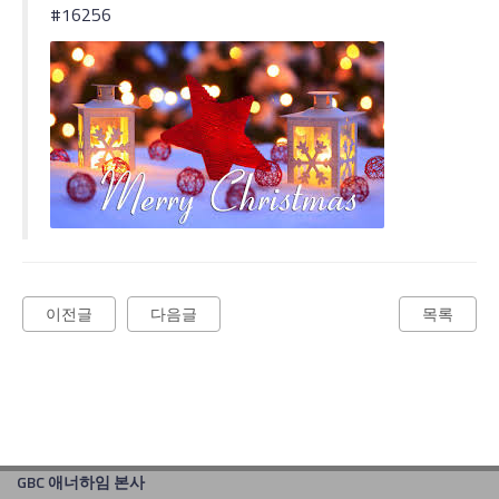
#16256
이전글
다음글
목록
GBC 애너하임 본사