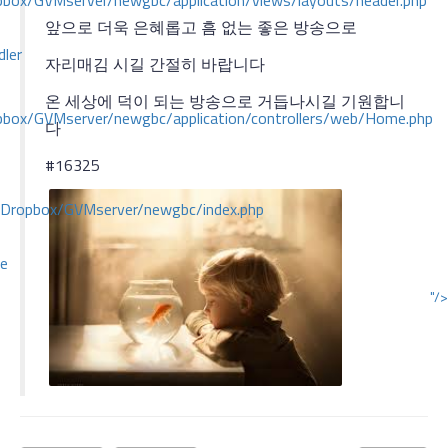
ox/GVMserver/newgbc/application/views/layouts/header.php
앞으로 더욱 은혜롭고 흠 없는 좋은 방송으로
dler
자리매김 시길 간절히 바랍니다
온 세상에 덕이 되는 방송으로 거듭나시길 기원합니
box/GVMserver/newgbc/application/controllers/web/Home.php
다
#16325
/Dropbox/GVMserver/newgbc/index.php
ce
"/>