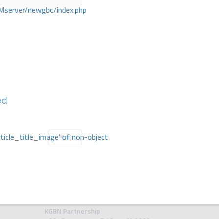
Mserver/newgbc/index.php
ed
rticle_title_image' of non-object
목록
KGBN Partnership