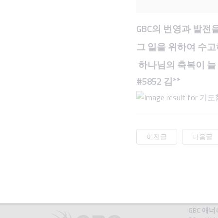
GBC
의
번영과
발전
그
일을
위하여
수고
하나님의
축복이
늘
#5852
**
김
이전글
다음글
GBC 애