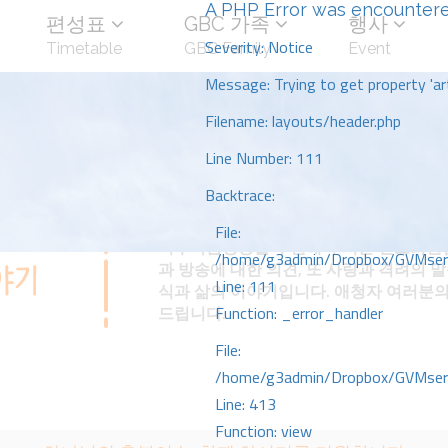
A PHP Error was encounter
편성표
GBC 가족
행사
Severity: Notice
Timetable
GBC Family
Event
Message: Trying to get property 'art
Filename: layouts/header.php
Line Number: 111
Backtrace:
File:
미주복음방송을 후원해 주시는 선교회원
/home/g3admin/Dropbox/GVMserve
과 방송에 대한 의견, 또 사랑과 격려의 
Line: 111
식과 삶의 이야기입니다. 애청자 여러분의
드립니다.
Function: _error_handler
File:
/home/g3admin/Dropbox/GVMserve
Line: 413
Function: view