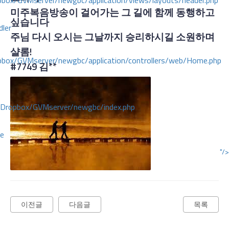
ox/GVMserver/newgbc/application/views/layouts/header.php
미주복음방송이 걸어가는 그 길에 함께 동행하고
싶습니다
dler
주님 다시 오시는 그날까지 승리하시길 소원하며
샬롬!
box/GVMserver/newgbc/application/controllers/web/Home.php
#7749
김**
/Dropbox/GVMserver/newgbc/index.php
ce
"/>
이전글
다음글
목록