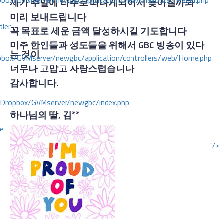
ox/GVMserver/newgbc/application/views/layouts/header.php
제가 주말에 타주로 떠나게되어서 늦어질까봐
미리 보내드립니다
dler
꼭 목표로 세운 금액 달성하시길 기도합니다
미주 한인들과 성도들을 위해서 GBC 방송이 있다
는 것이
box/GVMserver/newgbc/application/controllers/web/Home.php
너무나 고맙고 자랑스럽습니다
감사합니다.
/Dropbox/GVMserver/newgbc/index.php
하나님의 딸, 김**
ce
"/>