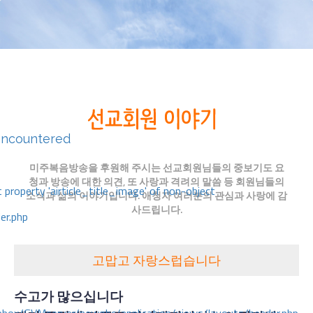
encountered
미주복음방송을 후원해 주시는 선교회원님들의 중보기도 요
청과 방송에 대한 의견, 또 사랑과 격려의 말씀 등 회원님들의
 property 'airticle_title_image' of non-object
소식과 삶의 이야기입니다. 애청자 여러분의 관심과 사랑에 감
사드립니다.
er.php
고맙고 자랑스럽습니다
수고가 많으십니다