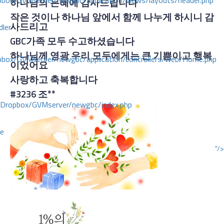
ox/GVMserver/newgbc/application/views/layouts/header.php
하나님의 은혜에 감사드립니다
작은 것이나 하나님 앞에서 함께 나누게 하시니 감
사드리고
dler
GBC
가족 모두 수고하셨습니다
하나님께 영광 우리 모두에게는 큰 기쁨이고 행복
box/GVMserver/newgbc/application/controllers/web/Home.php
이었어요
사랑하고 축복합니다
#3236
조**
/Dropbox/GVMserver/newgbc/index.php
ce
"/>