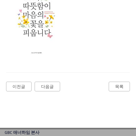
이전글
다음글
목록
GBC 애너하임 본사