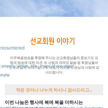
encountered
미주복음방송을 후원해 주시는 선교회원님들의 중보기도 요
청과 방송에 대한 의견, 또 사랑과 격려의 말씀 등 회원님들의
 property 'airticle_title_image' of non-object
소식과 삶의 이야기입니다. 애청자 여러분의 관심과 사랑에 감
사드립니다.
er.php
작은 것이나 나누게 하시니 감사드리고....
이번 나눔온 행사에 복에 복을 더하시는