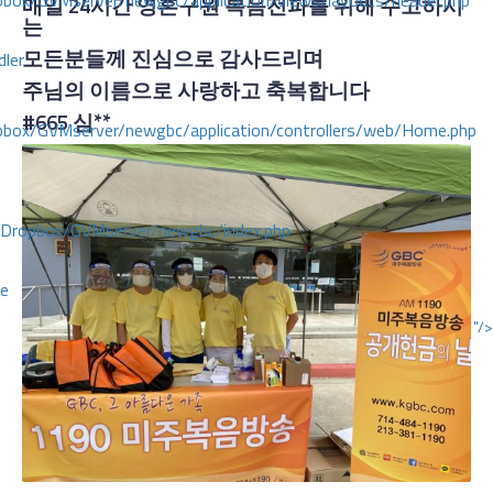
ox/GVMserver/newgbc/application/views/layouts/header.php
매일 24시간 영혼구원 복음전파를 위해 수고하시
는
모든분들께 진심으로 감사드리며
dler
주님의 이름으로 사랑하고 축복합니다
#665
심**
box/GVMserver/newgbc/application/controllers/web/Home.php
/Dropbox/GVMserver/newgbc/index.php
ce
"/>