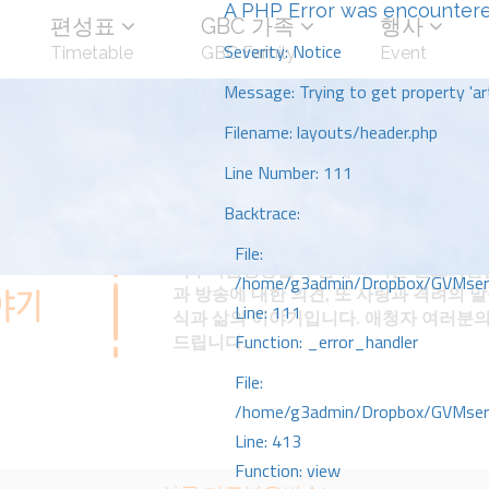
A PHP Error was encounter
편성표
GBC 가족
행사
Severity: Notice
Timetable
GBC Family
Event
Message: Trying to get property 'art
Filename: layouts/header.php
Line Number: 111
Backtrace:
File:
미주복음방송을 후원해 주시는 선교회원
/home/g3admin/Dropbox/GVMserve
과 방송에 대한 의견, 또 사랑과 격려의 
Line: 111
식과 삶의 이야기입니다. 애청자 여러분의
드립니다.
Function: _error_handler
File:
/home/g3admin/Dropbox/GVMserve
Line: 413
Function: view