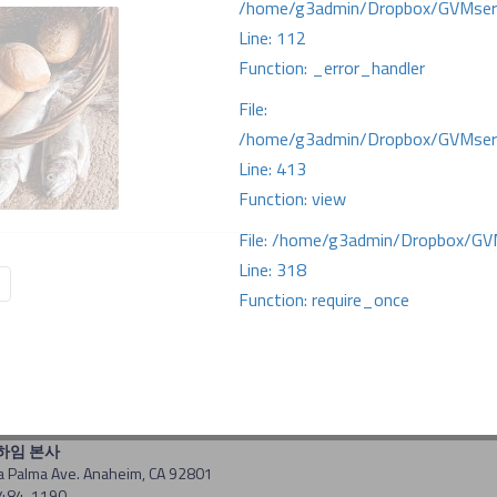
/home/g3admin/Dropbox/GVMserve
Line: 112
Function: _error_handler
File:
/home/g3admin/Dropbox/GVMserve
Line: 413
Function: view
File: /home/g3admin/Dropbox/GV
Line: 318
Function: require_once
너하임 본사
a Palma Ave. Anaheim, CA 92801
-484-1190