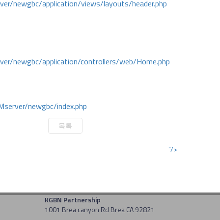
r/newgbc/application/views/layouts/header.php
r/newgbc/application/controllers/web/Home.php
Mserver/newgbc/index.php
목록
"/>
KGBN Partnership
1001 Brea canyon Rd Brea CA 92821