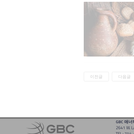
이전글
다음글
GBC 애
2641 W. L
TEL : 714