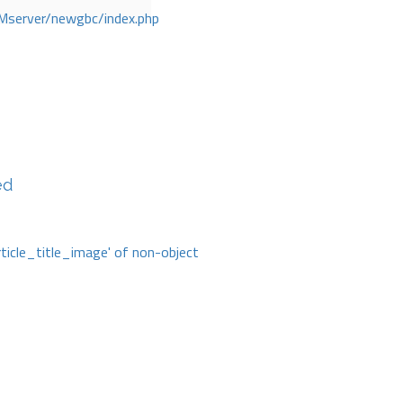
Mserver/newgbc/index.php
ed
rticle_title_image' of non-object