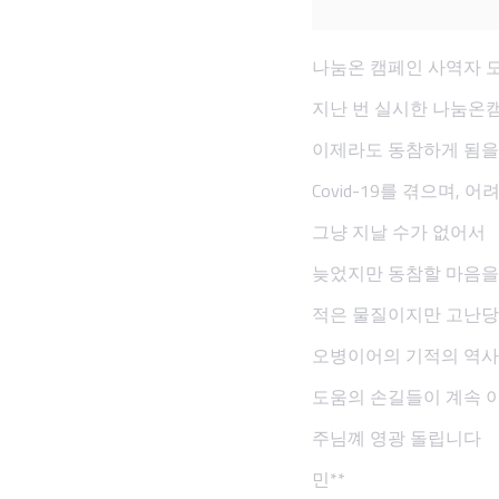
나눔온 캠페인 사역자 
지난 번 실시한 나눔온
이제라도 동참하게 됨을
Covid-19를 겪으며,
그냥 지날 수가 없어서
늦었지만 동참할 마음을
적은 물질이지만 고난
오병이어의 기적의 역
도움의 손길들이 계속 
주님꼐 영광 돌립니다
민**