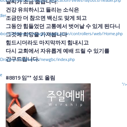
ox/GVMserver/newgbc/application/views/layouts/header.php
날씨가 조금 춥습니다.
건강 유의하시고 들리는 소식은
dler
조금만 더 참으면 백신도 맞게 되고
그동안 힘들었던 고통에서 벗어날 수 있게 된다니
box/GVMserver/newgbc/application/controllers/web/Home.php
그것에 희망을 가져봅니다
힘드시더라도 마지막까지 힘내시고
다시 교회에서 자유롭게 예배 드릴 수 있기를
간구드립니다.
/Dropbox/GVMserver/newgbc/index.php
ce
#8819
임** 성도 올림
"/>