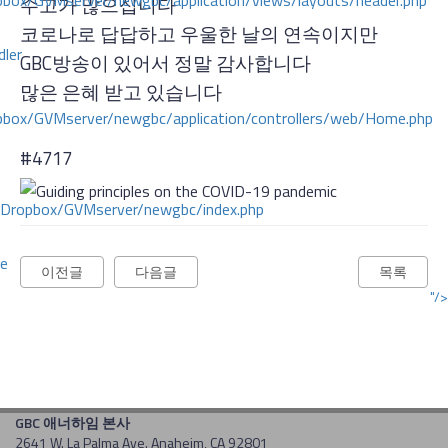
ox/GVMserver/newgbc/application/views/layouts/header.php
수고가 많으십니다
코로나로 답답하고 우울한 날의 연속이지만
dler
GBC
방송이 있어서 정말 감사합니다
많은 은혜 받고 있습니다
box/GVMserver/newgbc/application/controllers/web/Home.php
#4717
/Dropbox/GVMserver/newgbc/index.php
ce
이전글
다음글
목록
"/>
GBC 애너하임 본사
2641 W. La Palma Ave. Anaheim, CA 92801