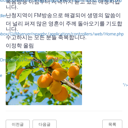
ox/GVMserver/newgbc/application/views/layouts/header.php
복음방송 아침부터 저녁까지 듣고 있는 애청자입
니다.
난청지역이 FM방송으로 해결되어 생명의 말씀이
dler
더 널리 퍼져 많은 영혼이 주께 돌아오기를 기도합
니다.
box/GVMserver/newgbc/application/controllers/web/Home.php
수고하시는 모든 분들 축복합니다.
이정학 올림
/Dropbox/GVMserver/newgbc/index.php
ce
"/>
이전글
다음글
목록