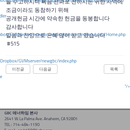
ox/GVMserver/newgbc/application/views/layouts/header.php
늘 수고하시며 복음 전파로 전하시는 귀한 사역에
조금이라도 동참하기 위해
dler
공개헌금 시간에 약속한 헌금을 동봉합니다
감사합니다
box/GVMserver/newgbc/application/controllers/web/Home.php
말씀과 찬양으로 은혜 많이 받고 있습니다
#515
/Dropbox/GVMserver/newgbc/index.php
이전글
다음글
목록
ce
"/>
GBC 애너하임 본사
2641 W. La Palma Ave. Anaheim, CA 92801
TEL : 714-484-1190