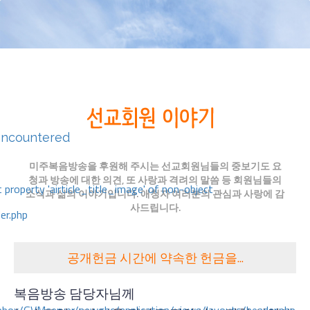
encountered
미주복음방송을 후원해 주시는 선교회원님들의 중보기도 요
청과 방송에 대한 의견, 또 사랑과 격려의 말씀 등 회원님들의
 property 'airticle_title_image' of non-object
소식과 삶의 이야기입니다. 애청자 여러분의 관심과 사랑에 감
사드립니다.
er.php
공개헌금 시간에 약속한 헌금을...
복음방송 담당자님께