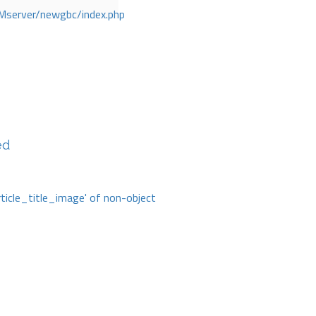
Mserver/newgbc/index.php
ed
rticle_title_image' of non-object