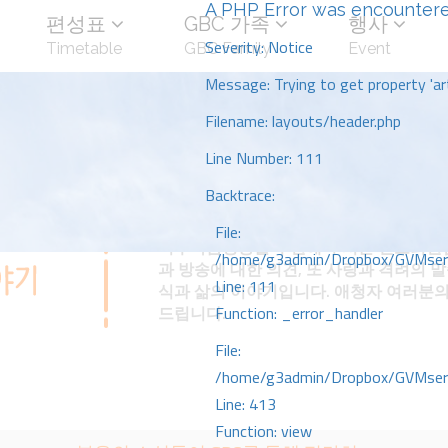
A PHP Error was encounter
편성표
GBC 가족
행사
Severity: Notice
Timetable
GBC Family
Event
Message: Trying to get property 'art
Filename: layouts/header.php
Line Number: 111
Backtrace:
File:
미주복음방송을 후원해 주시는 선교회원
/home/g3admin/Dropbox/GVMserve
과 방송에 대한 의견, 또 사랑과 격려의 
Line: 111
식과 삶의 이야기입니다. 애청자 여러분의
드립니다.
Function: _error_handler
File:
/home/g3admin/Dropbox/GVMserve
Line: 413
Function: view