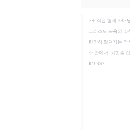
GBC직원 형제 자매
그리스도 복음의 소식
편만히 펼쳐지는 역
주 안에서 최형술 
#16987